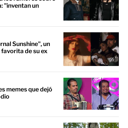
: "inventan un
rnal Sunshine", un
 favorita de su ex
res memes que dejó
odio