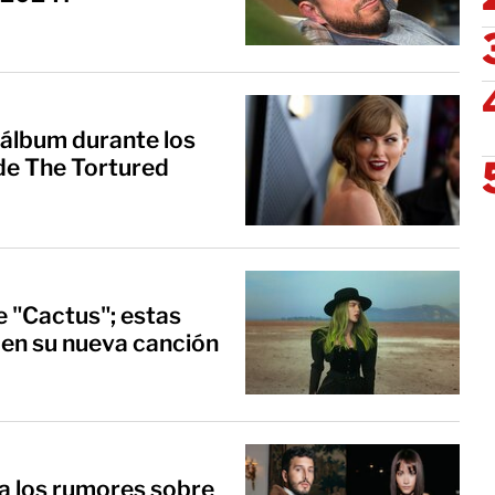
 álbum durante los
e The Tortured
e "Cactus"; estas
 en su nueva canción
a los rumores sobre