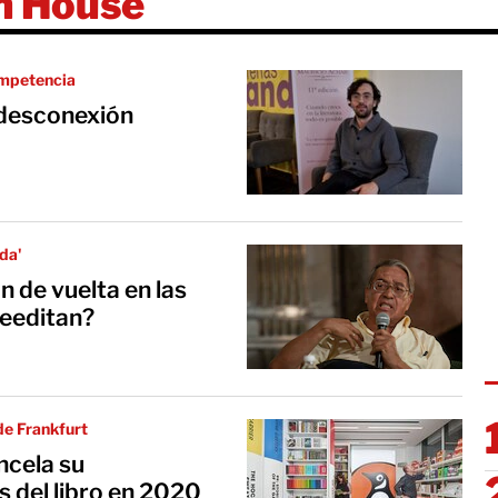
m House
ompetencia
 desconexión
da'
 de vuelta en las
reeditan?
 de Frankfurt
cela su
as del libro en 2020