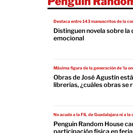
Penguin Rando
Destaca entre 143 manuscritos de la c
Distinguen novela sobre la
emocional
Máxima figura de la generación de 'la on
Obras de José Agustín están
librerías, ¿cuáles obras se 
No acude a la FIL de Guadalajara ni a la
Penguin Random House can
participación física en feri