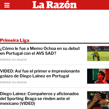
Primeira Liga
¿Cómo le fue a Memo Ochoa en su debut
en Portugal con el AVS SAD?
ENRIQUE VILLANUEVA
VIDEO: Así fue el primer e impresionante
golazo de Diego Lainez en Portugal
ENRIQUE VILLANUEVA
Diego Lainez: Compañeros y aficionados
del Sporting Braga se rinden ante el
mexicano (VIDEO)