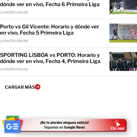
dónde ver en vivo, Fecha 6 Primeira Liga
LA RAZÓN ONLINE
Porto vs Gil Vicente: Horario y dónde ver
en vivo, Fecha 5 Primeira Liga
LA RAZÓN ONLINE
SPORTING LISBOA vs PORTO: Horario y
dónde ver en vivo, Fecha 4, Primeira Liga
LA RAZÓN ONLINE
CARGAR MÁS