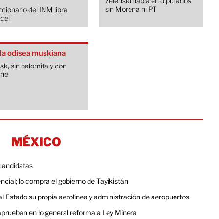
Zelenski habla en diputados
sin Morena ni PT
cionario del INM libra
cel
lla odisea muskiana
k, sin palomita y con
che
MÉXICO
 candidatas
cial; lo compra el gobierno de Tayikistán
al Estado su propia aerolínea y administración de aeropuertos
 aprueban en lo general reforma a Ley Minera