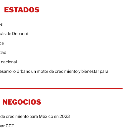
ESTADOS
os
apás de Debanhi
ca
idad
l nacional
esarrollo Urbano un motor de crecimiento y bienestar para
NEGOCIOS
o de crecimiento para México en 2023
imar CCT