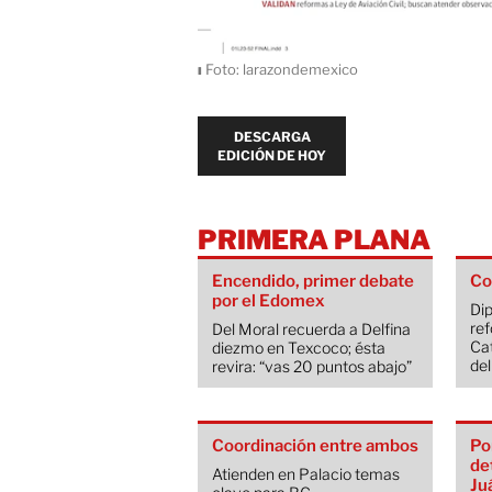
ı
Foto: larazondemexico
DESCARGA
EDICIÓN DE HOY
PRIMERA PLANA
Encendido, primer debate
Co
por el Edomex
Di
re
Del Moral recuerda a Delfina
Cat
diezmo en Texcoco; ésta
del
revira: “vas 20 puntos abajo”
Coordinación entre ambos
Po
de
Atienden en Palacio temas
Ju