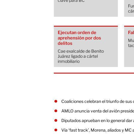
clave para BC
Fun
cár
Ejecutan orden de
Fa
aprehensión por dos
Mus
delitos
ta
Cae exalcalde de Benito
Juárez ligado a cártel
inmobiliario
Coaliciones celebran el triunfo de sus
AMLO anuncia venta del avión presiden
Diputados aprueban en lo general dar 
Vía ‘fast track’, Morena, aliados y MC