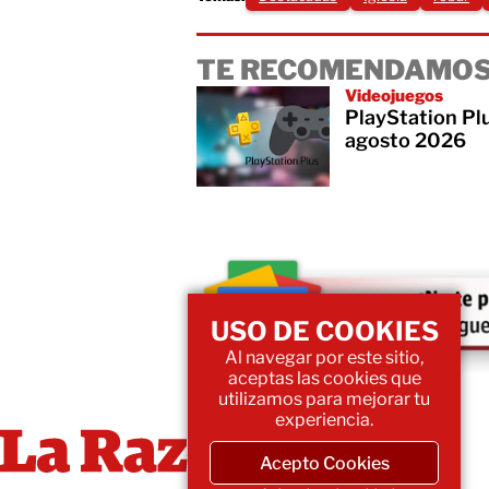
TE RECOMENDAMOS
Videojuegos
PlayStation Plu
agosto 2026
USO DE COOKIES
Al navegar por este sitio,
aceptas las cookies que
utilizamos para mejorar tu
experiencia.
Acepto Cookies