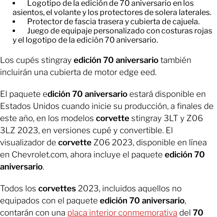
Logotipo de la edición de 70 aniversario en los
asientos, el volante y los protectores de solera laterales.
Protector de fascia trasera y cubierta de cajuela.
Juego de equipaje personalizado con costuras rojas
y el logotipo de la edición 70 aniversario.
Los cupés stingray
edición 70 aniversario
también
incluirán una cubierta de motor edge eed.
El paquete e
dición 70 aniversario
estará disponible en
Estados Unidos cuando inicie su producción, a finales de
este año, en los modelos
corvette
stingray 3LT y Z06
3LZ 2023, en versiones cupé y convertible. El
visualizador de
corvette
Z06 2023, disponible en línea
en Chevrolet.com, ahora incluye el paquete
edición 70
aniversario
.
Todos los
corvettes
2023, incluidos aquellos no
equipados con el paquete
edición 70 aniversario
,
contarán con una
placa interior conmemorativa
del
70