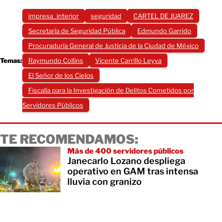
impresa_interior
seguridad
CARTEL DE JUAREZ
Secretaría de Seguridad Pública
Edmundo Garrido
Procuraduría General de Justicia de la Ciudad de México
Temas:
Raymundo Collins
Vicente Carrillo Leyva
El Señor de los Cielos
Fiscalía para la Investigación de Delitos Cometidos por
Servidores Públicos
TE RECOMENDAMOS:
Más de 400 servidores públicos
Janecarlo Lozano despliega
operativo en GAM tras intensa
lluvia con granizo