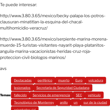
Te puede interesar:
http://www.3.80.3.65/mexico/becky-palapa-los-potros-
clausuran-minatitlan-la-esquina-del-chacal-
multihomicidio-veracruz/
http://www.3.80.3.65/mexico/serpiente-marina-morena-
muerde-15-turistas-visitantes-nayarit-playa-platanitos-
anguila-marina-vacacionistas-heridas-cruz-roja-
proteccion-civil-biologos-marinos/
avs
Destacadas
periférico
muerto
Euro
volcadura
lesionados
Secretaría de Seguridad Ciudadana
Temas:
fallecido
Servicios de emergencia
SEC
vehículo
Tecnológico de Monterrey
anillo
un
sur de la ciudad
orientador vial