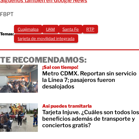
Síguenos también en Google News
FBPT
Cuajimalpa
UAM
Santa Fe
RTP
Temas:
tarjeta de movilidad integrada
TE RECOMENDAMOS:
¡Sal con tiempo!
Metro CDMX. Reportan sin servicio
la Línea 7; pasajeros fueron
desalojados
Así puedes tramitarla
Tarjeta Injuve. ¿Cuáles son todos los
beneficios además de transporte y
conciertos gratis?