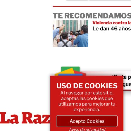
TE RECOMENDAMOS
Violencia contra l
Le dan 46 años 
USO DE COOKIES
Al navegar por este sitio,
aceptas las cookies que
utilizamos para mejorar tu
experiencia.
Acepto Cookies
Aviso de privacidad