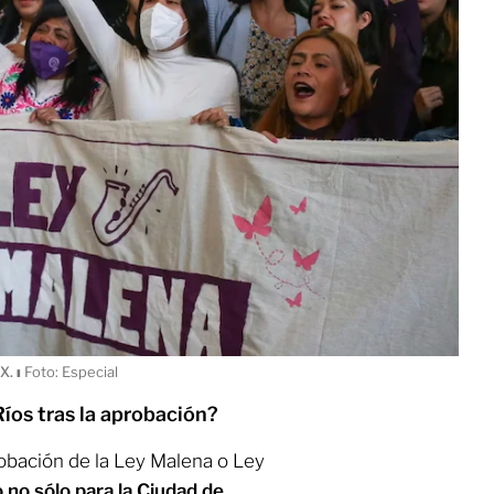
MX.
ı
Foto: Especial
íos tras la aprobación?
probación de la Ley Malena o Ley
o no sólo para la Ciudad de