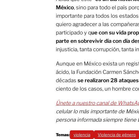
México
, sino para todo el país po
importante para todos los estados d
quiero agradecer a las compañera
participado y q
ue con su vida pro
parte en sobrevivir día con día d
injusticia, tanta corrupción, tanta 
Aunque en México exista un registr
ácido, la Fundación Carmen Sánche
décadas
se realizaron 28 ataques
ciento de los casos, un hombre com
Únete a nuestro canal de WhatsA
celular lo más importante de Méxi
persona informada siempre tiene 
Temas:
violencia
Violencia de género