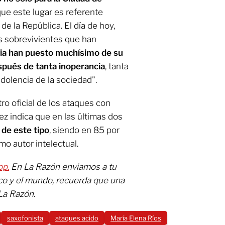
rque este lugar es referente
e la República. El día de hoy,
s sobrevivientes que han
pia han puesto muchísimo de su
espués de tanta inoperancia
, tanta
indolencia de la sociedad".
o oficial de los ataques con
z indica que en las últimas dos
 de este tipo
, siendo en 85 por
o autor intelectual.
pp.
En La Razón enviamos a tu
co y el mundo, recuerda que una
La Razón.
saxofonista
ataques acido
María Elena Ríos