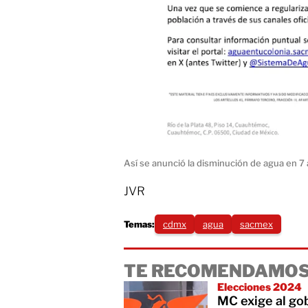
Así se anunció la disminución de agua en 7
JVR
Temas:
cdmx
agua
sacmex
TE RECOMENDAMOS
Elecciones 2024
MC exige al gob