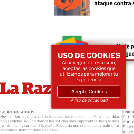
ataque contra
USO DE COOKIES
Al navegar por este sitio,
aceptas las cookies que
utilizamos para mejorar tu
experiencia.
Acepto Cookies
Aviso de privacidad
SOBRE NOSOTROS
LINKS 
Direct
Hoy la información te cae de todas partes y sin pedirla... Pero la cantidad
no es calidad. Aquí te damos las noticias más importantes, las que más
Anúnc
te interesan y como a ti te gusta. Recuerda que una persona realmente
Suscr
informada siempre tiene La Razón.
Aviso