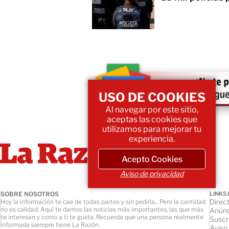
USO DE COOKIES
Al navegar por este sitio,
aceptas las cookies que
utilizamos para mejorar tu
experiencia.
Acepto Cookies
Aviso de privacidad
SOBRE NOSOTROS
LINKS 
Direct
Hoy la información te cae de todas partes y sin pedirla... Pero la cantidad
no es calidad. Aquí te damos las noticias más importantes, las que más
Anúnc
te interesan y como a ti te gusta. Recuerda que una persona realmente
Suscr
informada siempre tiene La Razón.
Aviso