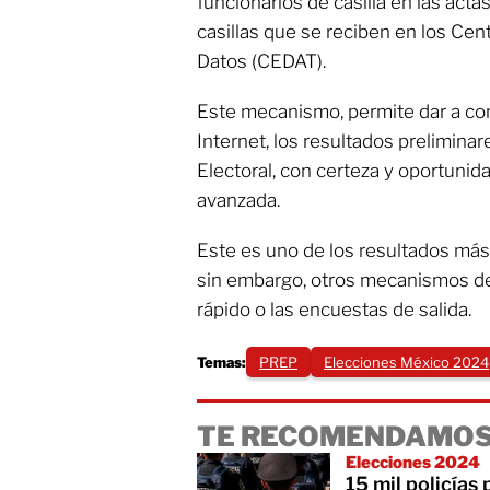
funcionarios de casilla en las acta
casillas que se reciben en los Ce
Datos (CEDAT).
Este mecanismo, permite dar a con
Internet, los resultados prelimina
Electoral, con certeza y oportunid
avanzada.
Este es uno de los resultados más
sin embargo, otros mecanismos d
rápido o las encuestas de salida.
Temas:
PREP
Elecciones México 2024
TE RECOMENDAMOS
Elecciones 2024
15 mil policías