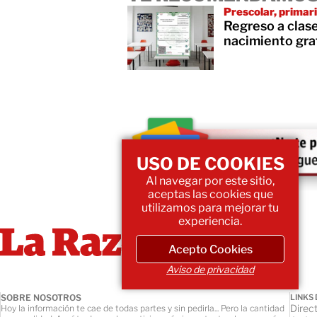
Prescolar, primar
Regreso a clase
nacimiento gr
USO DE COOKIES
Al navegar por este sitio,
aceptas las cookies que
utilizamos para mejorar tu
experiencia.
Acepto Cookies
Aviso de privacidad
SOBRE NOSOTROS
LINKS 
Direct
Hoy la información te cae de todas partes y sin pedirla... Pero la cantidad