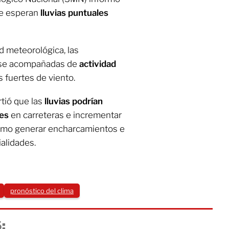
se esperan
lluvias puntuales
d meteorológica, las
arse acompañadas de
actividad
s fuertes de viento.
rtió que las
lluvias podrían
res
en carreteras e incrementar
 como generar encharcamientos e
alidades.
pronóstico del clima
: