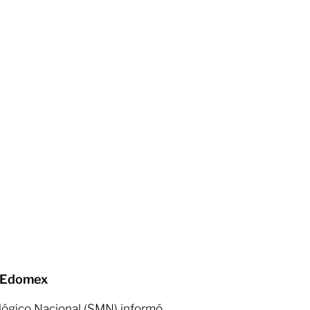
a Edomex
ológico Nacional (SMN) informó