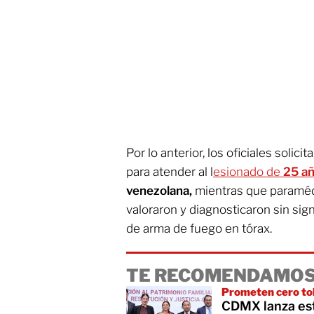
Por lo anterior, los oficiales solic
para atender al l
esionado de
25 añ
venezolana,
mientras que paramédi
valoraron y diagnosticaron sin sign
de arma de fuego en tórax.
TE RECOMENDAMOS
Prometen cero to
CDMX lanza estr