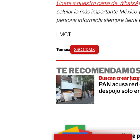
Únete a nuestro canal de WhatsA
celular lo más importante México 
persona informada siempre tiene 
LMCT
Temas:
SSC CDMX
TE RECOMENDAMOS
Buscan crear juzg
PAN acusa red 
despojo solo e