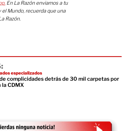
pp.
En La Razón enviamos a tu
y el Mundo, recuerda que una
La Razón.
:
ados especializados
de complicidades detrás de 30 mil carpetas por
n la CDMX