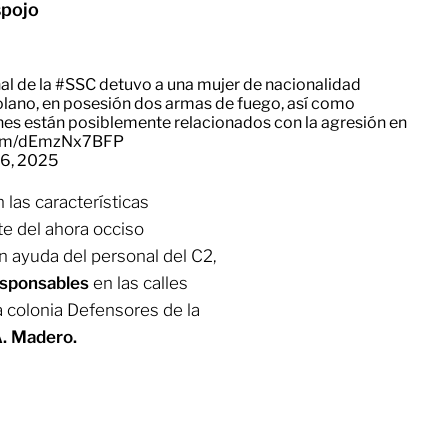
spojo
al de la
#SSC
detuvo a una mujer de nacionalidad
lano, en posesión dos armas de fuego, así como
nes están posiblemente relacionados con la agresión en
.com/dEmzNx7BFP
6, 2025
 las características
e del ahora occiso
n ayuda del personal del C2,
responsables
en las calles
la colonia Defensores de la
A. Madero.