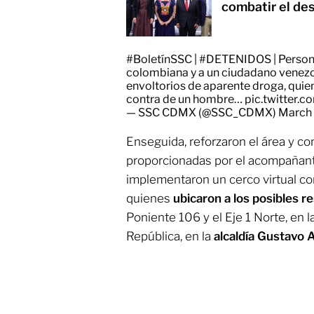
combatir el de
#BoletínSSC
|
#DETENIDOS
| Person
colombiana y a un ciudadano venezo
envoltorios de aparente droga, quie
contra de un hombre…
pic.twitter
— SSC CDMX (@SSC_CDMX)
March 
Enseguida, reforzaron el área y con
proporcionadas por el acompañant
implementaron un cerco virtual co
quienes
ubicaron a los posibles 
Poniente 106 y el Eje 1 Norte, en 
República, en la
alcaldía Gustavo 