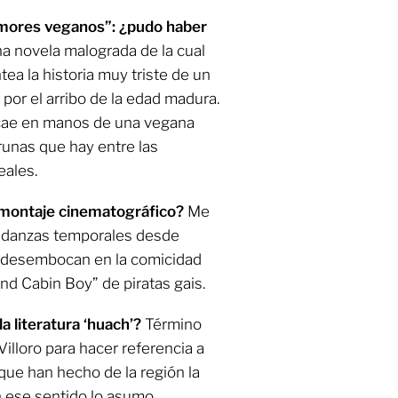
 “Amores veganos”: ¿pudo haber
a novela malograda de la cual
ntea la historia muy triste de un
 por el arribo de la edad madura.
y cae en manos de una vegana
 runas que hay entre las
eales.
 montaje cinematográfico?
Me
mudanzas temporales desde
e desembocan en la comicidad
and Cabin Boy” de piratas gais.
a literatura ‘huach’?
Término
illoro para hacer referencia a
que han hecho de la región la
n ese sentido lo asumo.