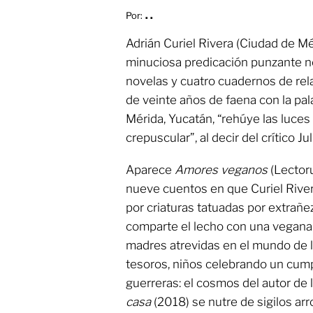
Por:
. .
Adrián Curiel Rivera (Ciudad de M
minuciosa predicación punzante no
novelas y cuatro cuadernos de rel
de veinte años de faena con la pal
Mérida, Yucatán, “rehúye las luces c
crepuscular”, al decir del crítico Ju
Aparece
Amores veganos
(Lectoru
nueve cuentos en que Curiel River
por criaturas tatuadas por extrañ
comparte el lecho con una vegana 
madres atrevidas en el mundo de 
tesoros, niños celebrando un cum
guerreras: el cosmos del autor de
casa
(2018) se nutre de sigilos a