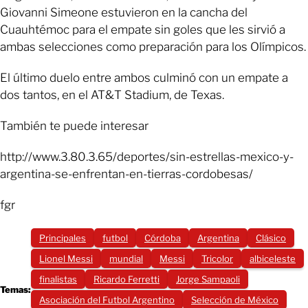
Giovanni Simeone estuvieron en la cancha del
Cuauhtémoc para el empate sin goles que les sirvió a
ambas selecciones como preparación para los Olímpicos.
El último duelo entre ambos culminó con un empate a
dos tantos, en el AT&T Stadium, de Texas.
También te puede interesar
http://www.3.80.3.65/deportes/sin-estrellas-mexico-y-
argentina-se-enfrentan-en-tierras-cordobesas/
fgr
Principales
futbol
Córdoba
Argentina
Clásico
Lionel Messi
mundial
Messi
Tricolor
albiceleste
finalistas
Ricardo Ferretti
Jorge Sampaoli
Temas:
Asociación del Futbol Argentino
Selección de México