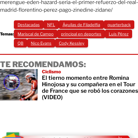
merengue-eden-hazard-seria-el-primer-refuerzo-del-real-
madrid-florentino-perez-pago-zinedine-zidane/
Destacadas
NFL
Águilas de Filadelfia
quarterback
Temas:
Mariscal de Campo
principal en deportes
Luis Pérez
QB
Nico Evans
Cody Kessley
TE RECOMENDAMOS:
Ciclismo
El tierno momento entre Romina
Hinojosa y su compañera en el Tour
de France que se robó los corazones
(VIDEO)