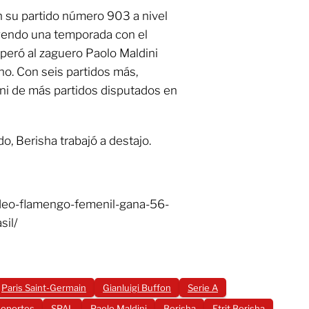
n su partido número 903 a nivel
uyendo una temporada con el
uperó al zaguero Paolo Maldini
ano. Con seis partidos más,
ini de más partidos disputados en
o, Berisha trabajó a destajo.
ideo-flamengo-femenil-gana-56-
sil/
Paris Saint-Germain
Gianluigi Buffon
Serie A
deportes
SPAL
Paolo Maldini
Berisha
Etrit Berisha