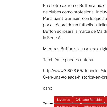
En el otro extremo, Buffon atajó e
de clubes como profesional, incl
Paris Saint-Germain, con lo que s
por el récord de un futbolista itali
Buffon eclipsará la marca de Mald
la Serie A.
Mientras Buffon si acaso era exigid
También te puedes enterar
http://www.3.80.3.65/deportes/v
0-en-una-goleada-historica-en-bra
daho
Juventus
Cristiano Ronaldo
Temas:
Miralem Pjanić
Principales en 