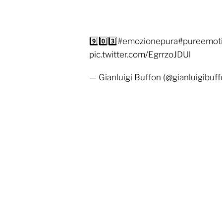
9️⃣0️⃣3️⃣#emozionepura#pureemoti
pic.twitter.com/EgrrzoJDUl
— Gianluigi Buffon (@gianluigibu