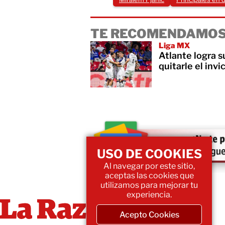
TE RECOMENDAMOS
Liga MX
Atlante logra s
quitarle el invi
USO DE COOKIES
Al navegar por este sitio,
aceptas las cookies que
utilizamos para mejorar tu
experiencia.
Acepto Cookies