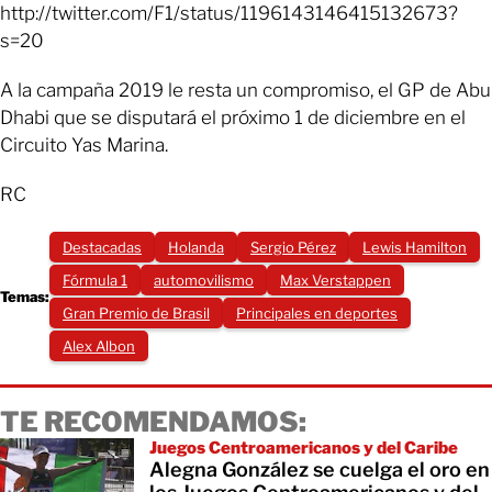
http://twitter.com/F1/status/1196143146415132673?
s=20
A la campaña 2019 le resta un compromiso, el GP de Abu
Dhabi que se disputará el próximo 1 de diciembre en el
Circuito Yas Marina.
RC
Destacadas
Holanda
Sergio Pérez
Lewis Hamilton
Fórmula 1
automovilismo
Max Verstappen
Temas:
Gran Premio de Brasil
Principales en deportes
Alex Albon
TE RECOMENDAMOS:
Juegos Centroamericanos y del Caribe
Alegna González se cuelga el oro en