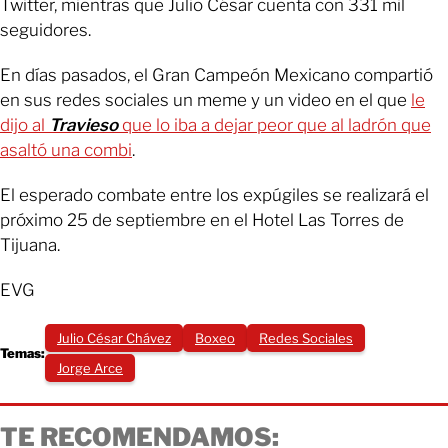
Twitter, mientras que Julio César cuenta con 331 mil
seguidores.
En días pasados, el Gran Campeón Mexicano compartió
en sus redes sociales un meme y un video en el que
le
dijo al
Travieso
que lo iba a dejar peor que al ladrón que
asaltó una combi
.
El esperado combate entre los expúgiles se realizará el
próximo 25 de septiembre en el Hotel Las Torres de
Tijuana.
EVG
Julio César Chávez
Boxeo
Redes Sociales
Temas:
Jorge Arce
TE RECOMENDAMOS: