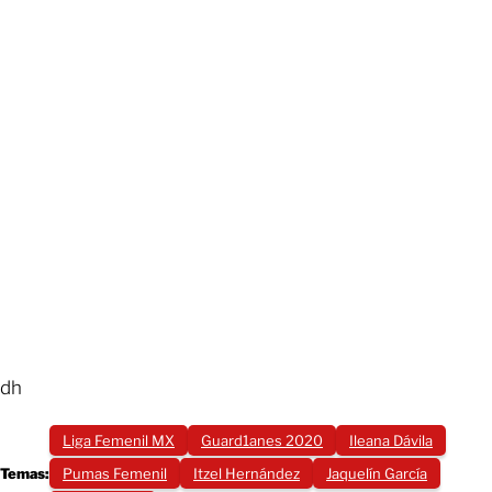
dh
Liga Femenil MX
Guard1anes 2020
Ileana Dávila
Temas:
Pumas Femenil
Itzel Hernández
Jaquelín García