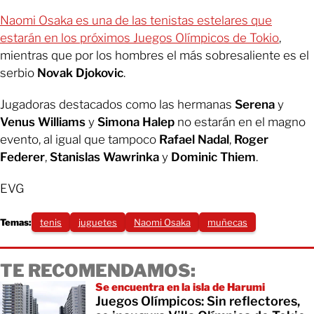
Naomi Osaka es una de las tenistas estelares que
estarán en los próximos Juegos Olímpicos de Tokio
,
mientras que por los hombres el más sobresaliente es el
serbio
Novak Djokovic
.
Jugadoras destacados como las hermanas
Serena
y
Venus Williams
y
Simona Halep
no estarán en el magno
evento, al igual que tampoco
Rafael Nadal
,
Roger
Federer
,
Stanislas Wawrinka
y
Dominic Thiem
.
EVG
Temas:
tenis
juguetes
Naomi Osaka
muñecas
TE RECOMENDAMOS:
Se encuentra en la isla de Harumi
Juegos Olímpicos: Sin reflectores,