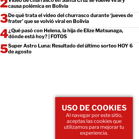
Video de churrasco en Santa Cruz se vuelve viral y
causa polémica en Bolivia
De qué trata el video del churrasco durante ‘jueves de
frater’ que se volvió viral en Bolivia
¿Qué pasó con Helena, la hija de Elize Matsunaga,
dónde está hoy? | FOTOS
Super Astro Luna: Resultado del último sorteo HOY 6
de agosto
USO DE COOKIES
Al navegar por este sitio,
aceptas las cookies que
utilizamos para mejorar tu
experiencia.