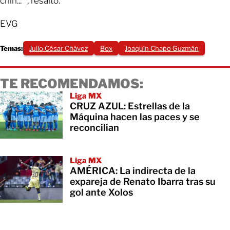
chin...’", resaltó.
EVG
Temas:
Julio César Chávez
Box
Joaquín Chapo Guzmán
TE RECOMENDAMOS:
Liga MX
CRUZ AZUL: Estrellas de la
Máquina hacen las paces y se
reconcilian
Liga MX
AMÉRICA: La indirecta de la
expareja de Renato Ibarra tras su
gol ante Xolos