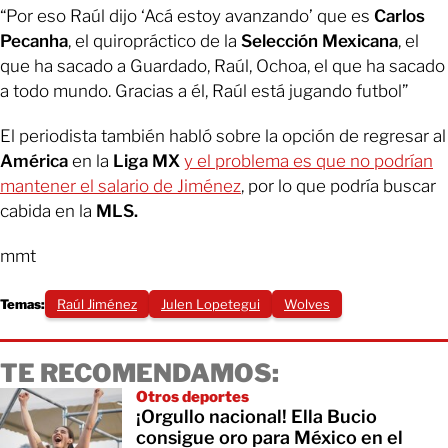
“Por eso Raúl dijo ‘Acá estoy avanzando’ que es
Carlos
Pecanha
, el quiropráctico de la
Selección Mexicana
, el
que ha sacado a Guardado, Raúl, Ochoa, el que ha sacado
a todo mundo. Gracias a él, Raúl está jugando futbol”
El periodista también habló sobre la opción de regresar al
América
en la
Liga MX
y el problema es que no podrían
mantener el salario de Jiménez
, por lo que podría buscar
cabida en la
MLS.
mmt
Temas:
Raúl Jiménez
Julen Lopetegui
Wolves
TE RECOMENDAMOS:
Otros deportes
¡Orgullo nacional! Ella Bucio
consigue oro para México en el