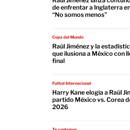
Raúl Jiménez lanza contun
de enfrentar a Inglaterra e
“No somos menos”
Copa del Mundo
Raúl Jiménez y la estadísti
que ilusiona a México con l
final
Futbol Internacional
Harry Kane elogia a Raúl J
partido México vs. Corea de
2026
Te contamos