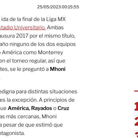
25/05/2023 00:15:55
ida de la final de la Liga MX
tadio Universitario.
Ambas
usura 2017 por el mismo título,
año ninguno de los dos equipos
nto América como Monterrey
n el torneo regular, así que
es, se le preguntó a
Mhoni
.
edigna para distintas situaciones
 es la excepción. A principios de
 que
América, Rayados
o
Cruz
ncias más cercanas, Mhoni
, a pesar de que estimó que
otagonista.