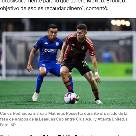
futbolísticamente para lo que quiere México. El único
objetivo de eso es recaudar dinero", comentó.
Carlos Rodríguez marca a Matheus Rossetto durante el partido de la
fase de grupos de la Leagues Cup entre Cruz Azul y Atlanta United.
ı
Foto: AP