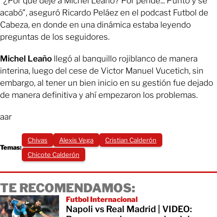
"¿Por qué dejé a Michel Leaño? Por pende... Punto y se
acabó", aseguró Ricardo Peláez en el podcast Futbol de
Cabeza, en donde en una dinámica estaba leyendo
preguntas de los seguidores.
Michel Leaño
llegó al banquillo rojiblanco de manera
interina, luego del cese de Victor Manuel Vucetich, sin
embargo, al tener un bien inicio en su gestión fue dejado
de manera definitiva y ahí empezaron los problemas.
aar
Chivas
Alexis Vega
Cristian Calderón
Temas:
Chicote Calderón
TE RECOMENDAMOS:
Futbol Internacional
Napoli vs Real Madrid | VIDEO: