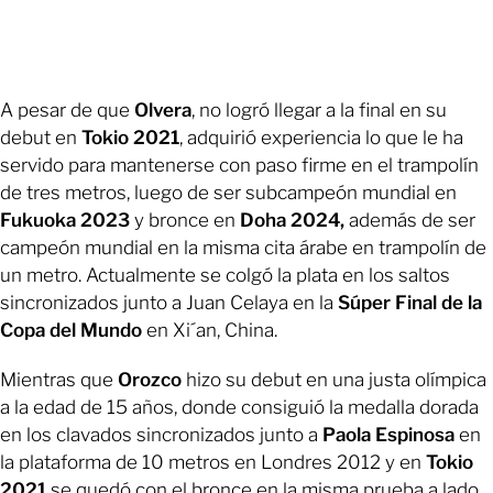
A pesar de que
Olvera
, no logró llegar a la final en su
debut en
Tokio 2021
, adquirió experiencia lo que le ha
servido para mantenerse con paso firme en el trampolín
de tres metros, luego de ser subcampeón mundial en
Fukuoka 2023
y bronce en
Doha 2024,
además de ser
campeón mundial en la misma cita árabe en trampolín de
un metro. Actualmente se colgó la plata en los saltos
sincronizados junto a Juan Celaya en la
Súper Final de la
Copa del Mundo
en Xi´an, China.
Mientras que
Orozco
hizo su debut en una justa olímpica
a la edad de 15 años, donde consiguió la medalla dorada
en los clavados sincronizados junto a
Paola Espinosa
en
la plataforma de 10 metros en Londres 2012 y en
Tokio
2021
se quedó con el bronce en la misma prueba a lado