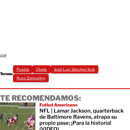
aar
Puebla
Chelis
José Luis Sánchez Solá
Temas:
Ruso Zamogilny
TE RECOMENDAMOS:
Futbol Americano
NFL | Lamar Jackson, quarterback
de Baltimore Ravens, atrapa su
propio pase; ¡Para la historia!
(VIDEO)