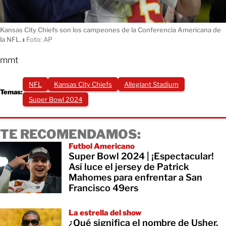
Kansas City Chiefs son los campeones de la Conferencia Americana de
la NFL.
ı
Foto: AP
mmt
NFL
Kansas City Chiefs
Allegiant Stadium
Temas:
Super Bowl 2024
TE RECOMENDAMOS:
Futbol Americano
Super Bowl 2024 | ¡Espectacular!
Así luce el jersey de Patrick
Mahomes para enfrentar a San
Francisco 49ers
La estrella del show
¿Qué significa el nombre de Usher,