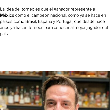
La idea del torneo es que el ganador represente a
México
como el campeón nacional, como ya se hace en
países como Brasil, España y Portugal, que desde hace
años ya hacen torneos para conocer al mejor jugador del
país.