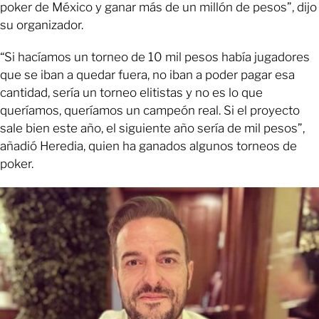
poker de México y ganar más de un millón de pesos”, dijo
su organizador.
“Si hacíamos un torneo de 10 mil pesos había jugadores
que se iban a quedar fuera, no iban a poder pagar esa
cantidad, sería un torneo elitistas y no es lo que
queríamos, queríamos un campeón real. Si el proyecto
sale bien este año, el siguiente año sería de mil pesos”,
añadió Heredia, quien ha ganados algunos torneos de
poker.