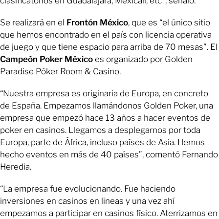
clasificatorios en Guadalajara, Mexicali, etc”, señaló.
Se realizará en el
Frontón México
, que es “el único sitio
que hemos encontrado en el país con licencia operativa
de juego y que tiene espacio para arriba de 70 mesas”. El
Campeón Poker
México
es organizado por Golden
Paradise Póker Room & Casino.
“Nuestra empresa es originaria de Europa, en concreto
de España. Empezamos llamándonos Golden Poker, una
empresa que empezó hace 13 años a hacer eventos de
poker en casinos. Llegamos a desplegarnos por toda
Europa, parte de África, incluso países de Asia. Hemos
hecho eventos en más de 40 países”, comentó Fernando
Heredia.
“La empresa fue evolucionando. Fue haciendo
inversiones en casinos en lineas y una vez ahí
empezamos a participar en casinos físico. Aterrizamos en