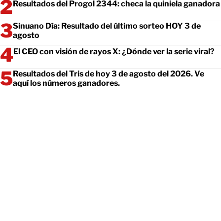
Resultados del Progol 2344: checa la quiniela ganadora
Sinuano Día: Resultado del último sorteo HOY 3 de
agosto
El CEO con visión de rayos X: ¿Dónde ver la serie viral?
Resultados del Tris de hoy 3 de agosto del 2026. Ve
aquí los números ganadores.