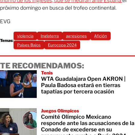
triunfo de los ingleses, que se medirán ante España
el
próximo domingo en busca del trofeo continental.
EVG
violencia
Inglaterra
agresiones
Afición
Temas:
Países Bajos
Eurocopa 2024
TE RECOMENDAMOS:
Tenis
WTA Guadalajara Open AKRON |
Paula Badosa estará en tierras
tapatías por tercera ocasión
Juegos Olímpicos
Comité Olímpico Mexicano
responde ante las acusaciones de la
Conade de excederse en su