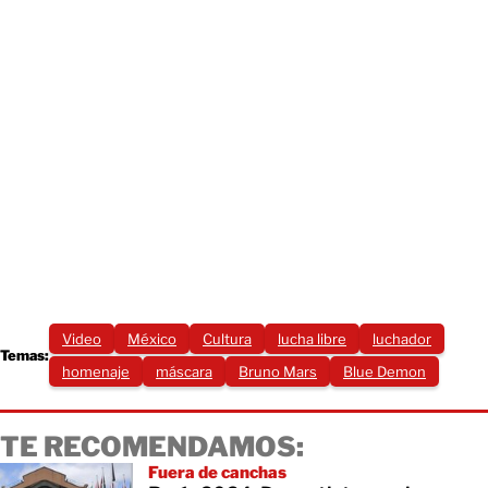
Video
México
Cultura
lucha libre
luchador
Temas:
homenaje
máscara
Bruno Mars
Blue Demon
TE RECOMENDAMOS:
Fuera de canchas