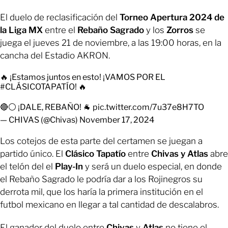
El duelo de reclasificación del
Torneo Apertura 2024 de
la Liga MX
entre el
Rebaño Sagrado
y los
Zorros
se
juega el jueves 21 de noviembre, a las 19:00 horas, en la
cancha del Estadio AKRON.
🔥 ¡Estamos juntos en esto! ¡VAMOS POR EL
#CLÁSICOTAPATÍO
! 🔥
🔴⚪️ ¡DALE, REBAÑO! 🐐
pic.twitter.com/7u37e8H7TO
— CHIVAS (@Chivas)
November 17, 2024
Los cotejos de esta parte del certamen se juegan a
partido único. El
Clásico Tapatío
entre
Chivas y Atlas
abre
el telón del el
Play-In
y será un duelo especial, en donde
el Rebaño Sagrado le podría dar a los Rojinegros su
derrota mil, que los haría la primera institución en el
futbol mexicano en llegar a tal cantidad de descalabros.
El ganador del duelo entre
Chivas
y
Atlas
no tiene el