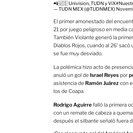
📲🇺🇸 Univision, TUDN y ViX
#Nuestr
— TUDN MEX (@TUDNMEX)
Novemb
El primer amonestado del encuen
21 por juego peligroso en media 
También Violante generó la primer
Diablos Rojos, cuando al 26’ sacó
se fue muy desviado.
La polémica hizo acto de presencia
anuló un gol de
Israel Reyes
por
p
asistencia de
Ramón Juárez
con el
los de Coapa.
Rodrigo Aguirre
falló la primera 
con un remate de cabeza a quema
después el silbante señaló fuera d