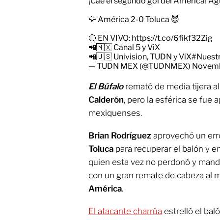
¡Cae el segundo gol del América! Ag
🦅 América 2-0 Toluca 😈
🔴 EN VIVO:
https://t.co/6fikf32Zig
📲🇲🇽 Canal 5 y ViX
📲🇺🇸 Univision, TUDN y ViX
#Nuestr
— TUDN MEX (@TUDNMEX)
Novemb
El Búfalo
remató de media tijera al
Calderón
, pero la esférica se fue 
mexiquenses.
Brian Rodríguez
aprovechó un error
Toluca
para recuperar el balón y e
quien esta vez no perdonó y mandó
con un gran remate de cabeza al m
América
.
El atacante charrúa
estrelló el bal