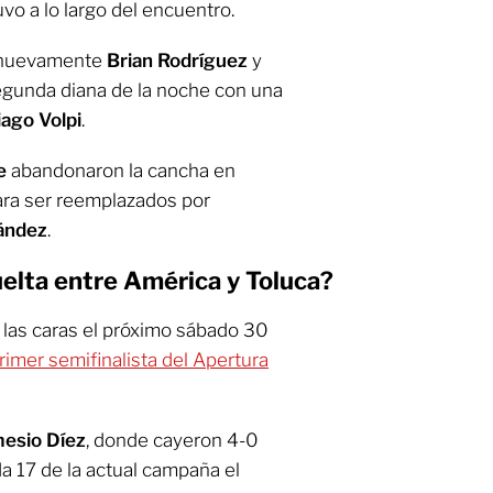
vo a lo largo del encuentro.
n nuevamente
Brian Rodríguez
y
segunda diana de la noche con una
iago Volpi
.
e
abandonaron la cancha en
ara ser reemplazados por
nández
.
uelta entre América y Toluca?
 las caras el próximo sábado 30
rimer semifinalista del Apertura
esio Díez
, donde cayeron 4-0
a 17 de la actual campaña el