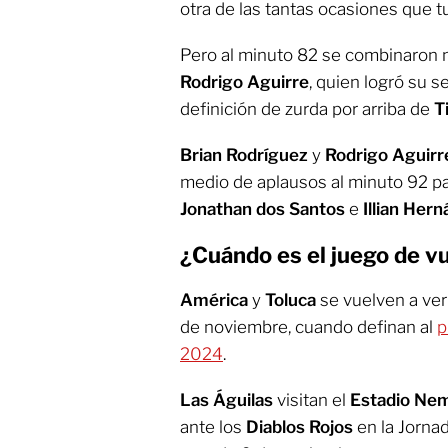
otra de las tantas ocasiones que tu
Pero al minuto 82 se combinaro
Rodrigo Aguirre
, quien logró su 
definición de zurda por arriba de
T
Brian Rodríguez
y
Rodrigo Aguirr
medio de aplausos al minuto 92 p
Jonathan dos Santos
e
Illian Her
¿Cuándo es el juego de v
América
y
Toluca
se vuelven a ver
de noviembre, cuando definan al
p
2024
.
Las Águilas
visitan el
Estadio Nem
ante los
Diablos Rojos
en la Jornad