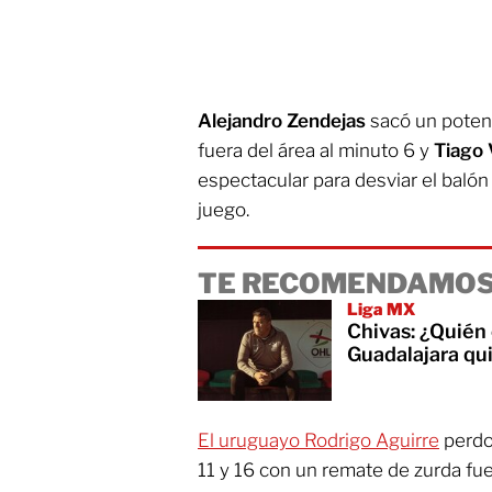
Alejandro Zendejas
sacó un potent
fuera del área al minuto 6 y
Tiago 
espectacular para desviar el balón 
juego.
TE RECOMENDAMOS
Liga MX
Chivas: ¿Quién 
Guadalajara qu
El uruguayo Rodrigo Aguirre
perdon
11 y 16 con un remate de zurda fue