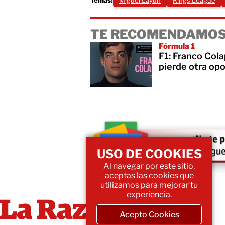
TE RECOMENDAMOS
Fórmula 1
F1: Franco Cola
pierde otra op
USO DE COOKIES
Al navegar por este sitio,
aceptas las cookies que
utilizamos para mejorar tu
experiencia.
Acepto Cookies