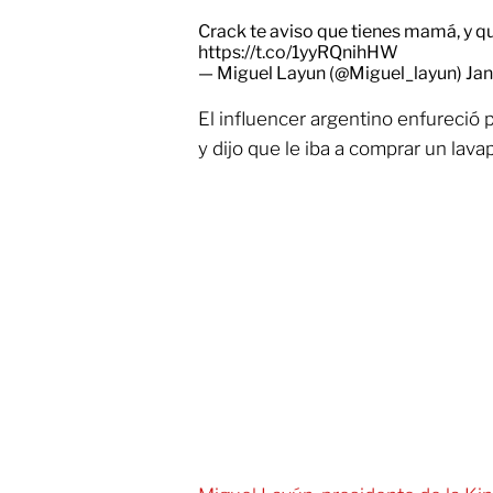
Crack te aviso que tienes mamá, y q
https://t.co/1yyRQnihHW
— Miguel Layun (@Miguel_layun)
Jan
El influencer argentino enfureció 
y dijo que le iba a comprar un lava