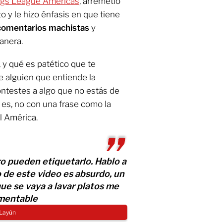
ings League Américas
, arremetió
o y le hizo énfasis en que tiene
comentarios machistas
y
anera.
, y qué es patético que te
e alguien que entiende la
ontestes a algo que no estás de
 es, no con una frase como la
el América.
o pueden etiquetarlo. Hablo a
o de este video es absurdo, un
que se vaya a lavar platos me
mentable
 Layún