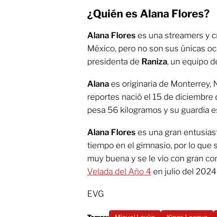
¿Quién es Alana Flores?
Alana Flores
es una streamers y 
México, pero no son sus únicas o
presidenta de
Raniza
, un equipo d
Alana
es originaria de Monterrey,
reportes nació el 15 de diciembre
pesa 56 kilogramos y su guardia es
Alana Flores
es una gran entusiast
tiempo en el gimnasio, por lo que 
muy buena y se le vio con gran con
Velada del Año 4
en julio del 2024
EVG
Temas:
Miguel Layún
Kings League