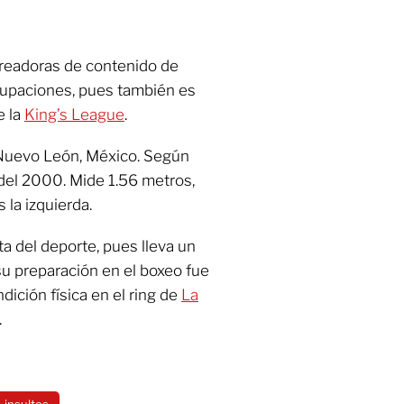
creadoras de contenido de
cupaciones, pues también es
e la
King’s League
.
 Nuevo León, México. Según
 del 2000. Mide 1.56 metros,
 la izquierda.
a del deporte, pues lleva un
su preparación en el boxeo fue
dición física en el ring de
La
.
insultos