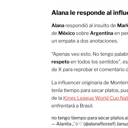
Alana le responde al infl
Alana
respondió al insulto de
Mark
de
México
sobre
Argentina
en pen
un empate a dos anotaciones.
“Apenas veo esto. No tengo palab
respeto
en todos los sentidos”, es
de X para reprobar el comentario d
La influencer originaria de Monte
tenía tiempo para secar platos, pu
de la
Kings League World Cup Nat
enfrentará a Brasil.
no tengo tiempo para secar platos 
— Alanita ₊˚⊹♡ (@alanafloresf)
Janua