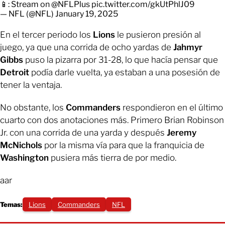
📱: Stream on
@NFLPlus
pic.twitter.com/gkUtPhlJ09
— NFL (@NFL)
January 19, 2025
En el tercer periodo los
Lions
le pusieron presión al
juego, ya que una corrida de ocho yardas de
Jahmyr
Gibbs
puso la pizarra por 31-28, lo que hacía pensar que
Detroit
podía darle vuelta, ya estaban a una posesión de
tener la ventaja.
No obstante, los
Commanders
respondieron en el último
cuarto con dos anotaciones más. Primero Brian Robinson
Jr. con una corrida de una yarda y después
Jeremy
McNichols
por la misma vía para que la franquicia de
Washington
pusiera más tierra de por medio.
aar
Temas:
Lions
Commanders
NFL