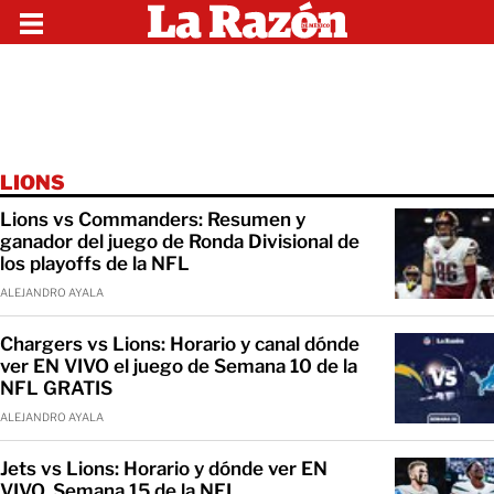
LIONS
Lions vs Commanders: Resumen y
ganador del juego de Ronda Divisional de
los playoffs de la NFL
ALEJANDRO AYALA
Chargers vs Lions: Horario y canal dónde
ver EN VIVO el juego de Semana 10 de la
NFL GRATIS
ALEJANDRO AYALA
Jets vs Lions: Horario y dónde ver EN
VIVO, Semana 15 de la NFL