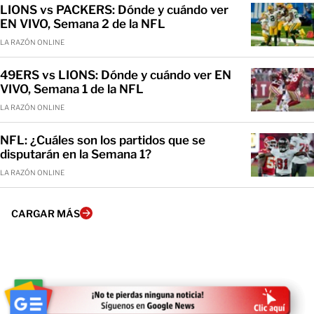
LIONS vs PACKERS: Dónde y cuándo ver
EN VIVO, Semana 2 de la NFL
LA RAZÓN ONLINE
49ERS vs LIONS: Dónde y cuándo ver EN
VIVO, Semana 1 de la NFL
LA RAZÓN ONLINE
NFL: ¿Cuáles son los partidos que se
disputarán en la Semana 1?
LA RAZÓN ONLINE
CARGAR MÁS