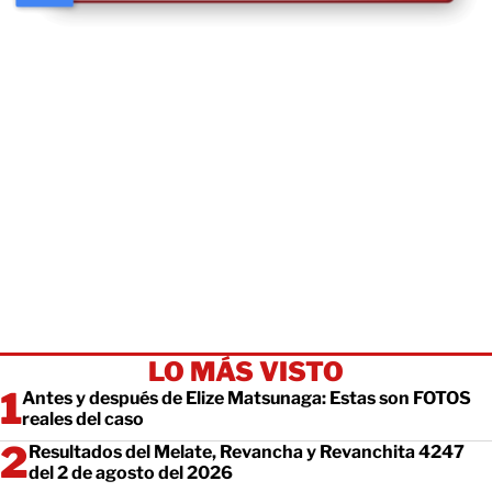
LO MÁS VISTO
Antes y después de Elize Matsunaga: Estas son FOTOS
reales del caso
Resultados del Melate, Revancha y Revanchita 4247
del 2 de agosto del 2026