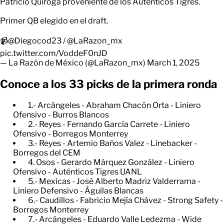
Patricio Quiroga proveniente de los Auténticos Tigres.
Primer QB elegido en el draft.
📹
@Diegocod23
/
@LaRazon_mx
pic.twitter.com/VoddeF0nJD
— La Razón de México (@LaRazon_mx)
March 1, 2025
Conoce a los 33 picks de la primera ronda
1.- Arcángeles - Abraham Chacón Orta - Liniero
Ofensivo - Burros Blancos
2.- Reyes - Fernando García Carrete - Liniero
Ofensivo - Borregos Monterrey
3.- Reyes - Artemio Baños Valez - Linebacker -
Borregos del CEM
4. Osos - Gerardo Márquez González - Liniero
Ofensivo - Auténticos Tigres UANL
5.- Mexicas - José Alberto Madriz Valderrama -
Liniero Defensivo - Águilas Blancas
6.- Caudillos - Fabricio Mejía Chávez - Strong Safety -
Borregos Monterrey
7.- Arcángeles - Eduardo Valle Ledezma - Wide