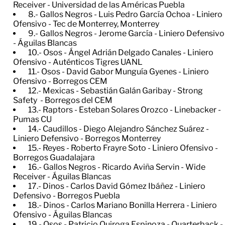
Receiver - Universidad de las Américas Puebla
8.- Gallos Negros - Luis Pedro García Ochoa - Liniero
Ofensivo - Tec de Monterrey, Monterrey
9.- Gallos Negros - Jerome García - Liniero Defensivo
- Águilas Blancas
10.- Osos - Ángel Adrián Delgado Canales - Liniero
Ofensivo - Auténticos Tigres UANL
11.- Osos - David Gabor Munguía Gyenes - Liniero
Ofensivo - Borregos CEM
12.- Mexicas - Sebastián Galán Garibay - Strong
Safety - Borregos del CEM
13.- Raptors - Esteban Solares Orozco - Linebacker -
Pumas CU
14.- Caudillos - Diego Alejandro Sánchez Suárez -
Liniero Defensivo - Borregos Monterrey
15.- Reyes - Roberto Frayre Soto - Liniero Ofensivo -
Borregos Guadalajara
16.- Gallos Negros - Ricardo Aviña Servin - Wide
Receiver - Águilas Blancas
17.- Dinos - Carlos David Gómez Ibáñez - Liniero
Defensivo - Borregos Puebla
18.- Dinos - Carlos Mariano Bonilla Herrera - Liniero
Ofensivo - Águilas Blancas
19.- Osos - Patricio Quiroga Espinoza - Quarterback -