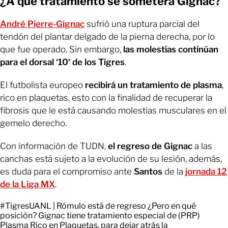
¿A qué tratamiento se someterá Gignac?
André Pierre-Gignac
sufrió una ruptura parcial del
tendón del plantar delgado de la pierna derecha, por lo
que fue operado. Sin embargo,
las molestias continúan
para el dorsal ‘10′ de los Tigres
.
El futbolista europeo
recibirá un tratamiento de plasma
,
rico en plaquetas, esto con la finalidad de recuperar la
fibrosis que le está causando molestias musculares en el
gemelo derecho.
Con información de TUDN,
el regreso de Gignac
a las
canchas está sujeto a la evolución de su lesión, además,
es duda para el compromiso ante
Santos
de la
jornada 12
de la Liga MX
.
#TigresUANL
| Rómulo está de regreso ¿Pero en qué
posición? Gignac tiene tratamiento especial de (PRP)
Plasma Rico en Plaquetas, para dejar atrás la