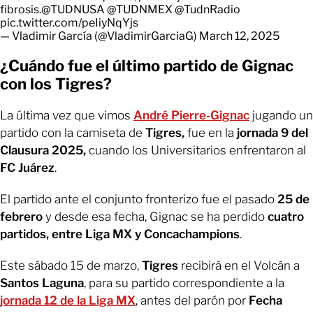
fibrosis.
@TUDNUSA
@TUDNMEX
@TudnRadio
pic.twitter.com/peIiyNqYjs
— Vladimir García (@VladimirGarciaG)
March 12, 2025
¿Cuándo fue el último partido de Gignac
con los Tigres?
La última vez que vimos
André Pierre-Gignac
jugando un
partido con la camiseta de
Tigres,
fue en la
jornada 9 del
Clausura 2025,
cuando los Universitarios enfrentaron al
FC Juárez
.
El partido ante el conjunto fronterizo fue el pasado
25 de
febrero
y desde esa fecha, Gignac se ha perdido
cuatro
partidos, entre Liga MX y Concachampions
.
Este sábado 15 de marzo,
Tigres
recibirá en el Volcán a
Santos Laguna
, para su partido correspondiente a la
jornada 12 de la Liga MX
, antes del parón por
Fecha