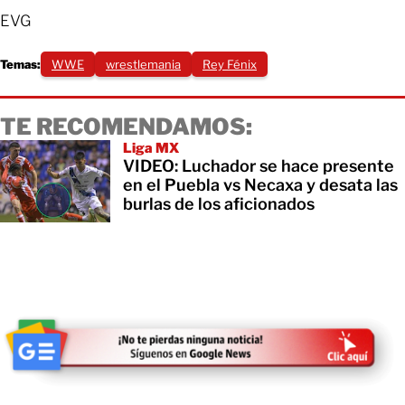
EVG
Temas:
WWE
wrestlemania
Rey Fénix
TE RECOMENDAMOS:
Liga MX
VIDEO: Luchador se hace presente
en el Puebla vs Necaxa y desata las
burlas de los aficionados