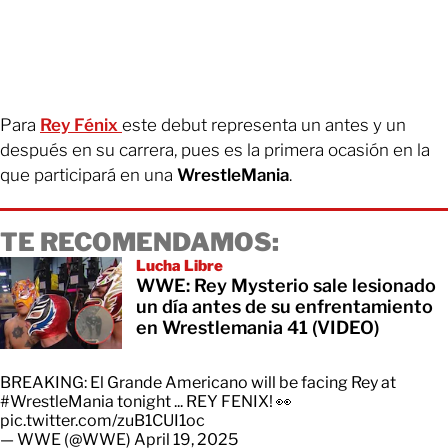
Para
Rey Fénix
este debut representa un antes y un
después en su carrera, pues es la primera ocasión en la
que participará en una
WrestleMania
.
TE RECOMENDAMOS:
Lucha Libre
WWE: Rey Mysterio sale lesionado
un día antes de su enfrentamiento
en Wrestlemania 41 (VIDEO)
BREAKING: El Grande Americano will be facing Rey at
#WrestleMania
tonight ... REY FENIX! 👀
pic.twitter.com/zuB1CUI1oc
— WWE (@WWE)
April 19, 2025