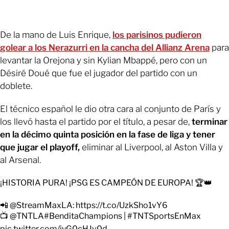
De la mano de Luis Enrique,
los parisinos pudieron
golear a los Nerazurri en la cancha del Allianz Arena
para
levantar la Orejona y sin Kylian Mbappé, pero con un
Désiré Doué que fue el jugador del partido con un
doblete.
El técnico español le dio otra cara al conjunto de París y
los llevó hasta el partido por el título, a pesar de,
terminar
en la décimo quinta posición en la fase de liga y tener
que jugar el playoff,
eliminar al Liverpool, al Aston Villa y
al Arsenal.
¡HISTORIA PURA! ¡PSG ES CAMPEÓN DE EUROPA! 🏆👑
📲
@StreamMaxLA
:
https://t.co/UzkSho1vY6
📺
@TNTLA
#BenditaChampions
|
#TNTSportsEnMax
pic.twitter.com/jyG0cHJv0d