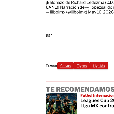
¡Balonazo de Richard Ledezma (C.D. 
UANL)! Narración de
@jllopezsalido
— lilboimx (@lilboimx)
May 10, 2026
aar
Temas:
Chivas
Tigres
Liga Mx
TE RECOMENDAMOS
Futbol Internacio
Leagues Cup 20
Liga MX contra