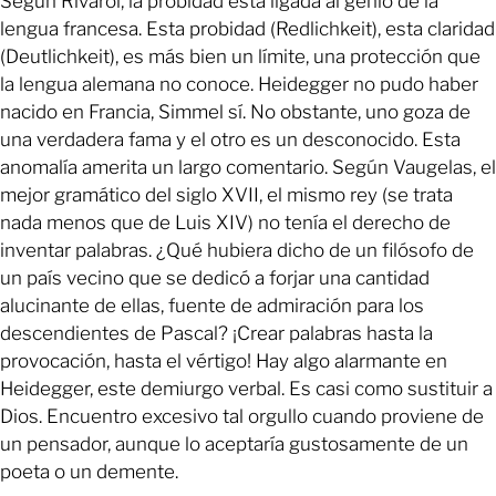
Según Rivarol, la probidad está ligada al genio de la
lengua francesa. Esta probidad (Redlichkeit), esta claridad
(Deutlichkeit), es más bien un límite, una protección que
la lengua alemana no conoce. Heidegger no pudo haber
nacido en Francia, Simmel sí. No obstante, uno goza de
una verdadera fama y el otro es un desconocido. Esta
anomalía amerita un largo comentario. Según Vaugelas, el
mejor gramático del siglo XVII, el mismo rey (se trata
nada menos que de Luis XIV) no tenía el derecho de
inventar palabras. ¿Qué hubiera dicho de un filósofo de
un país vecino que se dedicó a forjar una cantidad
alucinante de ellas, fuente de admiración para los
descendientes de Pascal? ¡Crear palabras hasta la
provocación, hasta el vértigo! Hay algo alarmante en
Heidegger, este demiurgo verbal. Es casi como sustituir a
Dios. Encuentro excesivo tal orgullo cuando proviene de
un pensador, aunque lo aceptaría gustosamente de un
poeta o un demente.