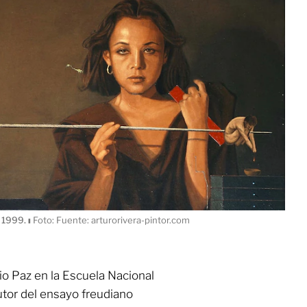
, 1999.
ı
Foto: Fuente: arturorivera-pintor.com
o Paz en la Escuela Nacional
utor del ensayo freudiano