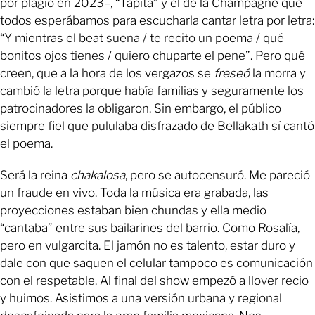
por plagio en 2023–, “Tapita” y el de la Champagne que
todos esperábamos para escucharla cantar letra por letra:
“Y mientras el beat suena / te recito un poema / qué
bonitos ojos tienes / quiero chuparte el pene”. Pero qué
creen, que a la hora de los vergazos se
freseó
la morra y
cambió la letra porque había familias y seguramente los
patrocinadores la obligaron. Sin embargo, el público
siempre fiel que pululaba disfrazado de Bellakath sí cantó
el poema.
Será la reina
chakalosa
, pero se autocensuró. Me pareció
un fraude en vivo. Toda la música era grabada, las
proyecciones estaban bien chundas y ella medio
“cantaba” entre sus bailarines del barrio. Como Rosalía,
pero en vulgarcita. El jamón no es talento, estar duro y
dale con que saquen el celular tampoco es comunicación
con el respetable. Al final del show empezó a llover recio
y huimos. Asistimos a una versión urbana y regional