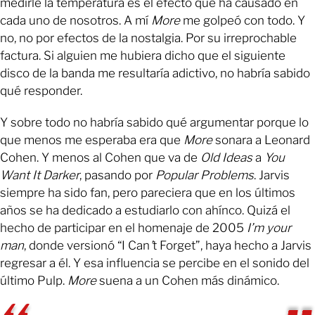
medirle la temperatura es el efecto que ha causado en
cada uno de nosotros. A mí
More
me golpeó con todo. Y
no, no por efectos de la nostalgia. Por su irreprochable
factura. Si alguien me hubiera dicho que el siguiente
disco de la banda me resultaría adictivo, no habría sabido
qué responder.
Y sobre todo no habría sabido qué argumentar porque lo
que menos me esperaba era que
More
sonara a Leonard
Cohen. Y menos al Cohen que va de
Old Ideas
a
You
Want It Darker
, pasando por
Popular Problems
. Jarvis
siempre ha sido fan, pero pareciera que en los últimos
años se ha dedicado a estudiarlo con ahínco. Quizá el
hecho de participar en el homenaje de 2005
I’m your
man
, donde versionó “I Can
’
t Forget”, haya hecho a Jarvis
regresar a él. Y esa influencia se percibe en el sonido del
último Pulp.
More
suena a un Cohen más dinámico.