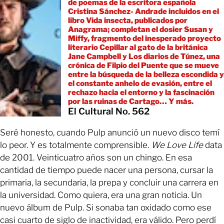
de poemas de la escritora española
Cristina Sánchez- Andrade incluidos en el
libro Vida insecta, publicados por
Anagrama; completan el dosier Susan y
Miffy, fragmento del inesperado proyecto
literario Cepillar al gato de la británica
Jane Campbell y Los diarios de Túnez, una
crónica de Filpio del Puente que se mueve
entre la búsqueda de la belleza escondida y
el constante anhelo de evasión, entre el
rechazo hacia el entorno y la fascinación
por las ruinas de Cartago… Y más.
El Cultural No. 562
Seré honesto, cuando Pulp anunció un nuevo disco temí
lo peor. Y es totalmente comprensible.
We Love Life
data
de 2001. Veinticuatro años son un chingo. En esa
cantidad de tiempo puede nacer una persona, cursar la
primaria, la secundaria, la prepa y concluir una carrera en
la universidad. Como quiera, era una gran noticia. Un
nuevo álbum de Pulp. Si sonaba tan oxidado como ese
casi cuarto de siglo de inactividad, era válido. Pero perdí