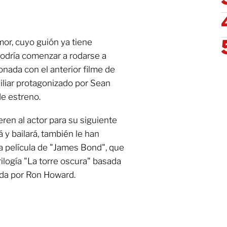
mor, cuyo guión ya tiene
podría comenzar a rodarse a
ionada con el anterior filme de
miliar protagonizado por Sean
de estreno.
en al actor para su siguiente
y bailará, también le han
la película de "James Bond", que
rilogía "La torre oscura" basada
ida por Ron Howard.